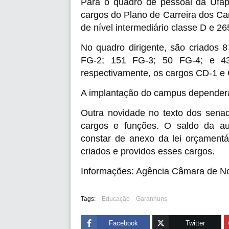
Para o quadro de pessoal da Ufap
cargos do Plano de Carreira dos C
de nível intermediário classe D e 26
No quadro dirigente, são criados 
FG-2; 151 FG-3; 50 FG-4; e 43 
respectivamente, os cargos CD-1 e
A implantação do campus dependerá
Outra novidade no texto dos senad
cargos e funções. O saldo da au
constar de anexo da lei orçamentá
criados e providos esses cargos.
Informações: Agência Câmara de No
Tags:
Educação
Garanhuns
Facebook
Twitter