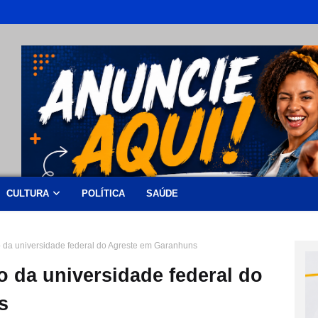
CULTURA
POLÍTICA
SAÚDE
 da universidade federal do Agreste em Garanhuns
 da universidade federal do
s