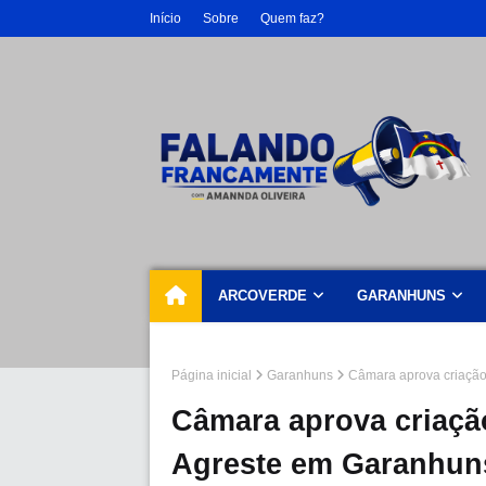
Início
Sobre
Quem faz?
ARCOVERDE
GARANHUNS
Página inicial
Garanhuns
Câmara aprova criação
Câmara aprova criação
Agreste em Garanhun