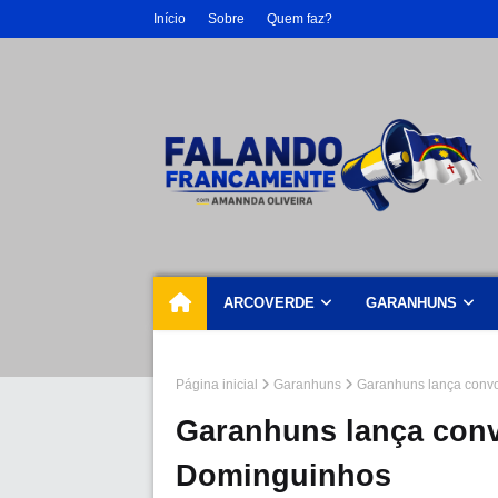
Início
Sobre
Quem faz?
ARCOVERDE
GARANHUNS
Página inicial
Garanhuns
Garanhuns lança convo
Garanhuns lança conv
Dominguinhos