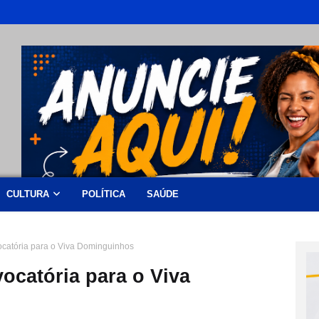
CULTURA
POLÍTICA
SAÚDE
catória para o Viva Dominguinhos
ocatória para o Viva