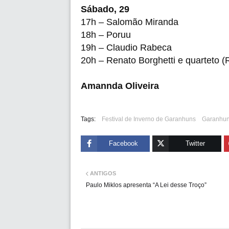
Sábado, 29
17h – Salomão Miranda
18h – Poruu
19h – Claudio Rabeca
20h – Renato Borghetti e quarteto (
Amannda Oliveira
Tags:
Festival de Inverno de Garanhuns
Garanhu
Facebook
Twitter
ANTIGOS
Paulo Miklos apresenta “A Lei desse Troço”