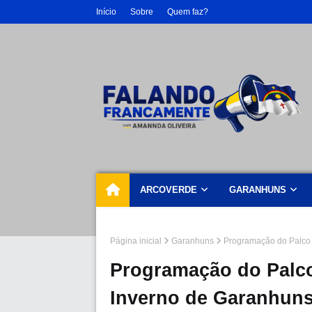
Início
Sobre
Quem faz?
ARCOVERDE
GARANHUNS
Página inicial
Garanhuns
Programação do Palco 
Programação do Palco
Inverno de Garanhun