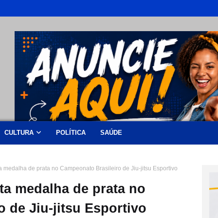
CULTURA
POLÍTICA
SAÚDE
medalha de prata no Campeonato Brasileiro de Jiu-jitsu Esportivo
a medalha de prata no
 de Jiu-jitsu Esportivo