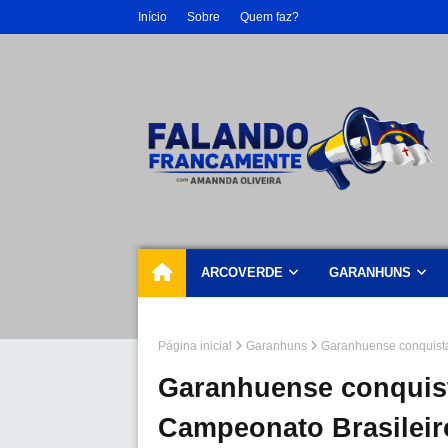
Início
Sobre
Quem faz?
ARCOVERDE
GARANHUNS
Página inicial
Garanhuns
Garanhuense conquista 
Garanhuense conquist
Campeonato Brasileiro