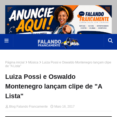
Página inicial
Música
Luiza Possi e Oswaldo Montenegro lançam clipe
de "A Lista"
Luiza Possi e Oswaldo
Montenegro lançam clipe de "A
Lista"
Blog Falando Francamente
Maio 16, 2017