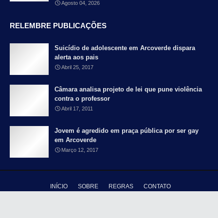
Agosto 04, 2026
RELEMBRE PUBLICAÇÕES
Suicídio de adolescente em Arcoverde dispara
alerta aos pais
Abril 25, 2017
Câmara analisa projeto de lei que pune violência
contra o professor
Abril 17, 2011
Jovem é agredido em praça pública por ser gay
em Arcoverde
Março 12, 2017
INÍCIO
SOBRE
REGRAS
CONTATO
Copyright ©
2026 - Blog Falando Francamente - Pernambuco é meu país |
Distribuido por
TY