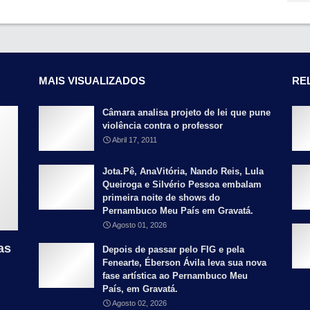
MAIS VISUALIZADOS
RE
Câmara analisa projeto de lei que pune
violência contra o professor
Abril 17, 2011
Jota.Pê, AnaVitória, Nando Reis, Lula
Queiroga e Silvério Pessoa embalam
primeira noite de shows do
Pernambuco Meu País em Gravatá.
Agosto 01, 2026
as
Depois de passar pelo FIG e pela
Fenearte, Éberson Ávila leva sua nova
fase artística ao Pernambuco Meu
País, em Gravatá.
Agosto 02, 2026