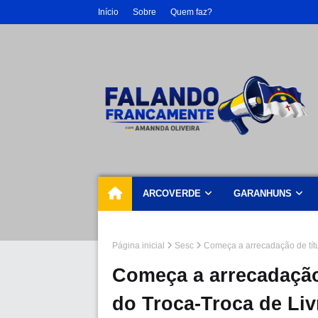
Início
Sobre
Quem faz?
ARCOVERDE
GARANHUNS
Página inicial
Sesc
Começa a arrecadação de títu
Começa a arrecadação 
do Troca-Troca de Liv