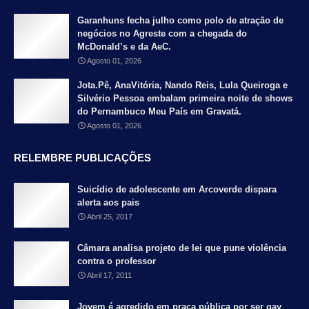
Garanhuns fecha julho como polo de atração de
negócios no Agreste com a chegada do
McDonald’s e da AeC.
Agosto 01, 2026
Jota.Pê, AnaVitória, Nando Reis, Lula Queiroga e
Silvério Pessoa embalam primeira noite de shows
do Pernambuco Meu País em Gravatá.
Agosto 01, 2026
RELEMBRE PUBLICAÇÕES
Suicídio de adolescente em Arcoverde dispara
alerta aos pais
Abril 25, 2017
Câmara analisa projeto de lei que pune violência
contra o professor
Abril 17, 2011
Jovem é agredido em praça pública por ser gay