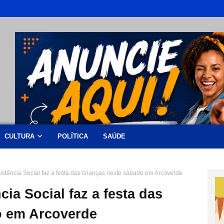
CULTURA
POLÍTICA
SAÚDE
sistência Social faz a festa das crianças neste sábado em Arcoverde
cia Social faz a festa das
o em Arcoverde