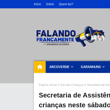
Início
Sobre
Quem faz?
ARCOVERDE
GARANHUNS
Página inicial
Dia das Crianças
Secretaria de As
Secretaria de Assistên
crianças neste sábad