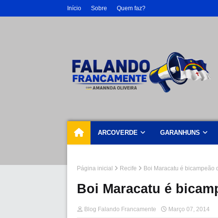
Início
Sobre
Quem faz?
ARCOVERDE
GARANHUNS
Página inicial
Recife
Boi Maracatu é bicampeão 
Boi Maracatu é bicam
Blog Falando Francamente
Março 07, 2014