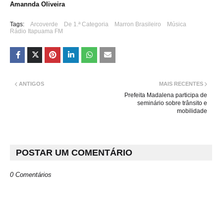
Amannda O
l
iveira
Tags:
Arcoverde
De 1.ª Categoria
Marron Brasileiro
Música
Rádio Itapuama FM
ANTIGOS
MAIS RECENTES
Prefeita Madalena participa de
seminário sobre trânsito e
mobilidade
POSTAR UM COMENTÁRIO
0 Comentários