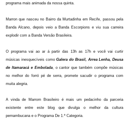
programa mais animada da nossa quinta.
Marron que nasceu no Bai
rro da Mu
rtadinha em Recife, passou pela
Banda Alcano, depois veio a Banda Es
c
orpions e
viu sua carreira
explodir com a Banda Versão Brasil
eira.
O programa vai ao ar á partir das 13h as 17h
e você vai curtir
músicas
in
esquecíveis como
Galera do Brasil, Arrea Lenha, Deusa
de Itamaracá e Embolada
,
o cantor
que também compõe músicas
no melhor do forró pé de serra,
promete sacudir o programa com
muita alegria.
A vi
nda de Marrom Brasileiro é mais um pedacinho da parceria
existente entre este blog que divulga o melhor da cult
ura
per
nambucana e o Programa De 1.ª Categoria.