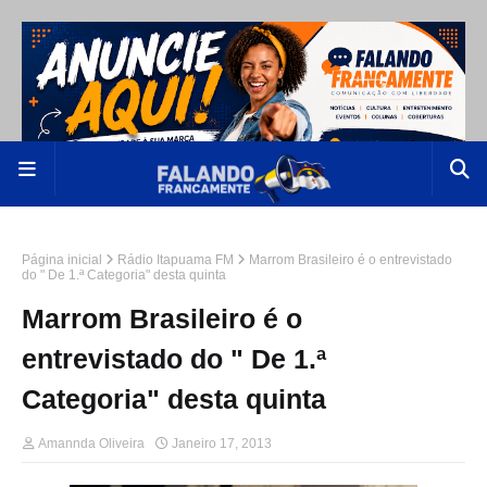
Página inicial
Rádio Itapuama FM
Marrom Brasileiro é o entrevistado
do " De 1.ª Categoria" desta quinta
Marrom Brasileiro é o
entrevistado do " De 1.ª
Categoria" desta quinta
Amannda Oliveira
Janeiro 17, 2013