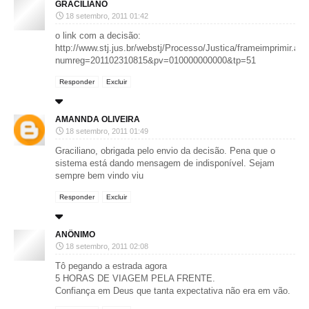
GRACILIANO
18 setembro, 2011 01:42
o link com a decisão:
http://www.stj.jus.br/webstj/Processo/Justica/frameimprimir.as
numreg=201102310815&pv=010000000000&tp=51
Responder
Excluir
AMANNDA OLIVEIRA
18 setembro, 2011 01:49
Graciliano, obrigada pelo envio da decisão. Pena que o
sistema está dando mensagem de indisponível. Sejam
sempre bem vindo viu
Responder
Excluir
ANÔNIMO
18 setembro, 2011 02:08
Tô pegando a estrada agora
5 HORAS DE VIAGEM PELA FRENTE.
Confiança em Deus que tanta expectativa não era em vão.