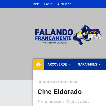
Início
Sobre
Quem faz?
ARCOVERDE
GARANHUNS
Página inicial
Cine Eldorado
Cine Eldorado
Amannda Oliveira
Julho 01, 2011