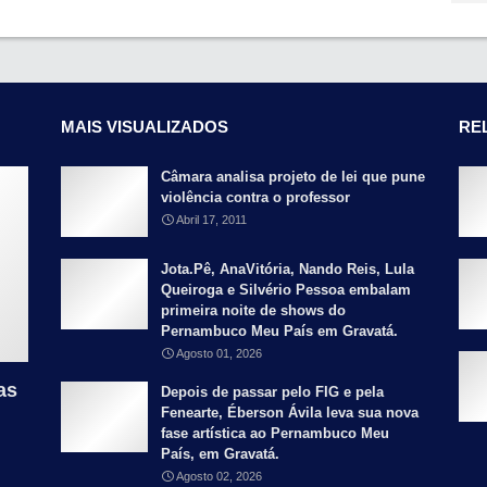
MAIS VISUALIZADOS
RE
Câmara analisa projeto de lei que pune
violência contra o professor
Abril 17, 2011
Jota.Pê, AnaVitória, Nando Reis, Lula
Queiroga e Silvério Pessoa embalam
primeira noite de shows do
Pernambuco Meu País em Gravatá.
Agosto 01, 2026
as
Depois de passar pelo FIG e pela
Fenearte, Éberson Ávila leva sua nova
fase artística ao Pernambuco Meu
País, em Gravatá.
Agosto 02, 2026