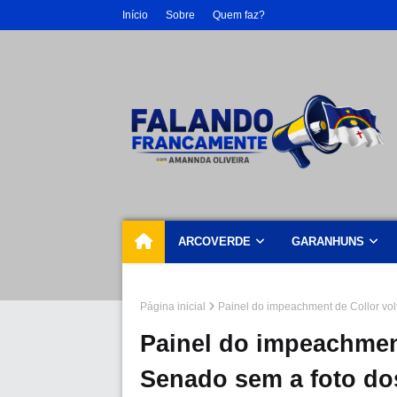
Início
Sobre
Quem faz?
ARCOVERDE
GARANHUNS
Página inicial
Painel do impeachment de Collor volt
Painel do impeachment
Senado sem a foto do