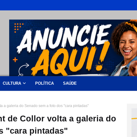
CULTURA
POLÍTICA
SAÚDE
a a galeria do Senado sem a foto dos "cara pintadas"
 de Collor volta a galeria do
s "cara pintadas"