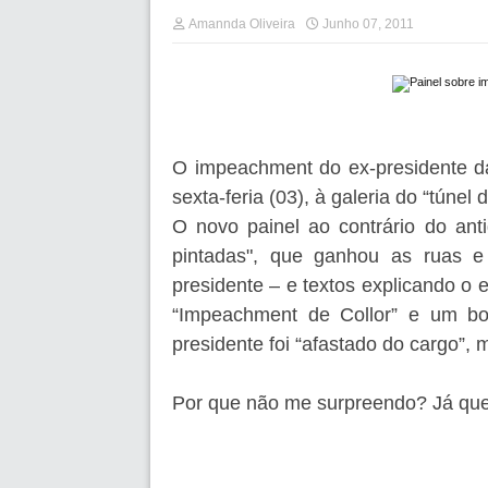
Amannda Oliveira
Junho 07, 2011
O impeachment do ex-presidente da
sexta-feria (03), à galeria do “túne
O novo painel ao contrário do ant
pintadas",
que ganhou as ruas e
presidente – e textos explicando o ep
“Impeachment de Collor” e um b
presidente foi “afastado do cargo”, 
Por que não me surpreendo?
Já que