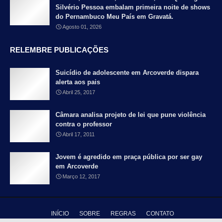
Silvério Pessoa embalam primeira noite de shows
do Pernambuco Meu País em Gravatá.
Agosto 01, 2026
RELEMBRE PUBLICAÇÕES
Suicídio de adolescente em Arcoverde dispara
alerta aos pais
Abril 25, 2017
Câmara analisa projeto de lei que pune violência
contra o professor
Abril 17, 2011
Jovem é agredido em praça pública por ser gay
em Arcoverde
Março 12, 2017
INÍCIO
SOBRE
REGRAS
CONTATO