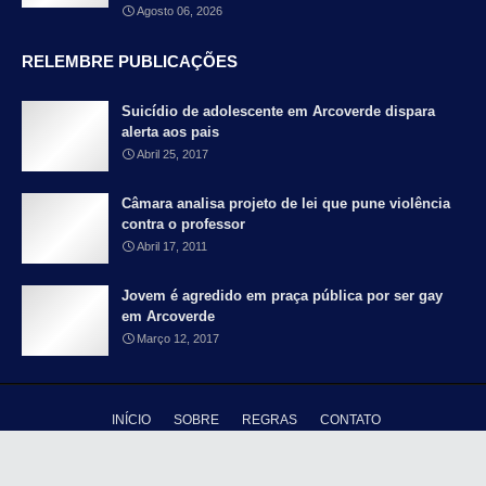
Agosto 06, 2026
RELEMBRE PUBLICAÇÕES
Suicídio de adolescente em Arcoverde dispara
alerta aos pais
Abril 25, 2017
Câmara analisa projeto de lei que pune violência
contra o professor
Abril 17, 2011
Jovem é agredido em praça pública por ser gay
em Arcoverde
Março 12, 2017
INÍCIO
SOBRE
REGRAS
CONTATO
Copyright ©
2026 - Blog Falando Francamente - Pernambuco é meu país |
Distribuido por
TY